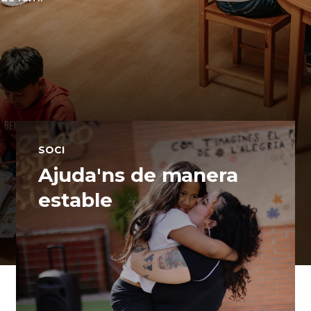
SOCI
Ajuda'ns de manera
estable