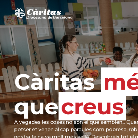
Càritas
mé
que
creus
A vegades les coses no són el que semblen... Qua
potser et venen al cap paraules com pobresa, roba
nostra feina va molt més enllà. Descobreix tot el 