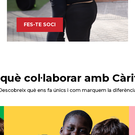
FES-TE SOCI
 què col·laborar amb Càri
Descobreix què ens fa únics i com marquem la diferènci