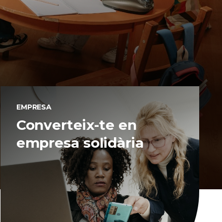
EMPRESA
Converteix-te en
empresa solidària