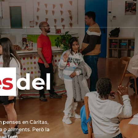
s
del
n penses en Càritas,
 o aliments. Però la
que fem.