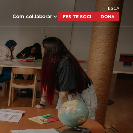
ES
CA
Com col.laborar
FES-TE SOCI
DONA
Fes un donatiu
Herències i llegats
solidaris
Fes-te soci
Dona a necessitats
Empreses i
concretes
fundacions
Fes voluntariat
Educació en valors