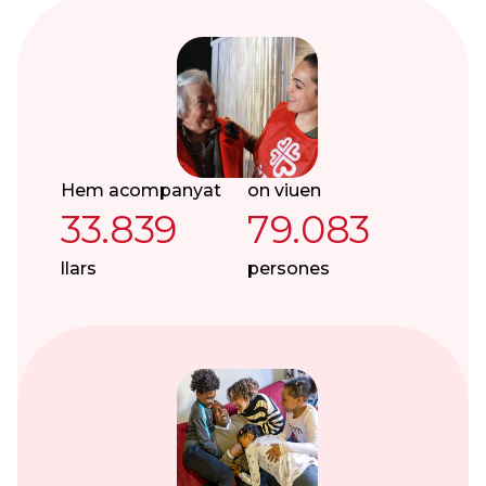
Hem acompanyat
on viuen
33.839
79.083
llars
persones