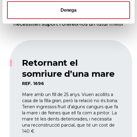
concretes
Denega
Coneix les històries de persones o projectes que
necessiten suport i ofereix-los un futur millor
Retornant el
somriure d’una mare
REF. 1696
Mare amb un fill de 25 anys. Viuen acollits a
casa de la filla gran, però la relació no és bona.
Tenen ingressos fruit d’alguns cangurs que fa
la mare i de feines que ell fa com a pintor. La
mare té les dents deteriorades, i necessita
una reconstrucció parcial, que té un cost de
140 €