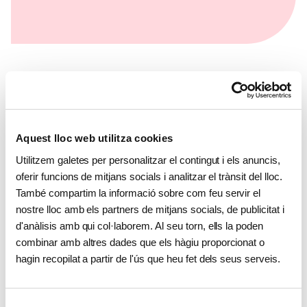
HERÈNCIES I LLEGATS SOLIDARIS
Aquest lloc web utilitza cookies
L'amor és
etern.
Utilitzem galetes per personalitzar el contingut i els anuncis,
Passi per aquest món deixant
oferir funcions de mitjans socials i analitzar el trànsit del lloc.
empremta. Encara que ja no hi sigui,
També compartim la informació sobre com feu servir el
viurà eternament al cor d'aquells a qui
nostre lloc amb els partners de mitjans socials, de publicitat i
pot ajudar. Faci un llegat solidari i d'amor que
d'anàlisis amb qui col·laborem. Al seu torn, ells la poden
duri per sempre.
combinar amb altres dades que els hàgiu proporcionat o
hagin recopilat a partir de l'ús que heu fet dels seus serveis.
CONEIX MÉS
Selecció