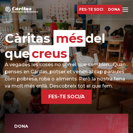
FES-TE SOCI
DONA
Càritas
més
del
que
creus
A vegades les coses no són el que semblen... Quan
penses en Càritas, potser et venen al cap paraules
com pobresa, roba o aliments. Però la nostra feina
va molt més enllà. Descobreix tot el que fem.
FES-TE SOCI/A
DONA