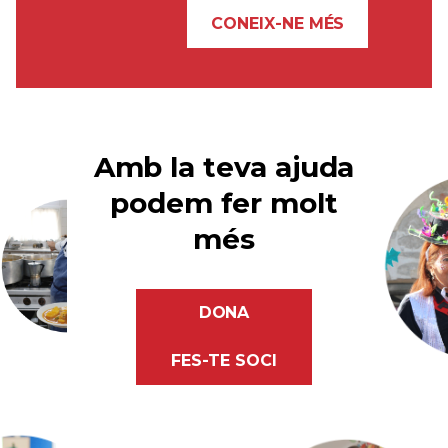
CONEIX-NE MÉS
Amb la teva ajuda
podem fer molt
més
DONA
FES-TE SOCI