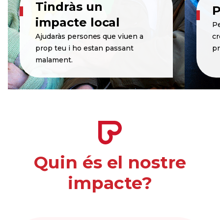
Tindràs un
P
impacte local
Pe
Ajudaràs persones que viuen a
cr
prop teu i ho estan passant
pr
malament.
Quin és el nostre
impacte?