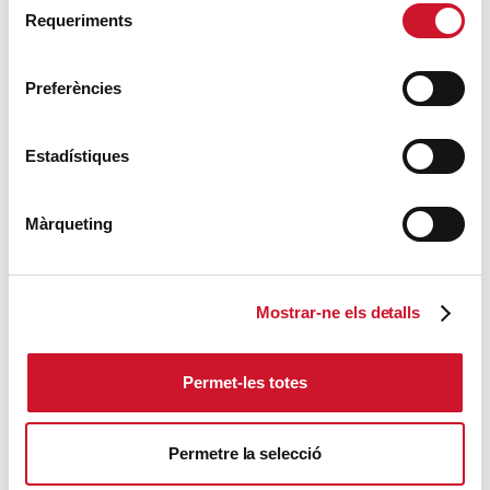
Requeriments
de
consentiment
Preferències
Estadístiques
Màrqueting
Mostrar-ne els detalls
Permet-les totes
Dona a necessitats
Permetre la selecció